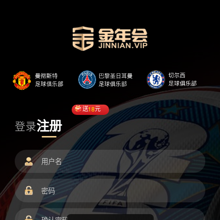
送
18
元
注册
登录