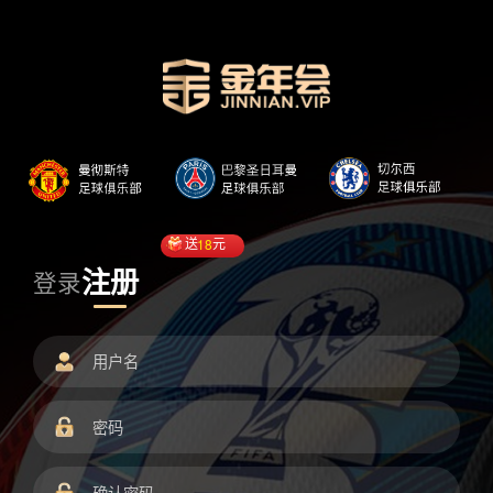
送
18
元
注册
登录